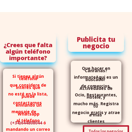
Publicita tu
¿Crees que falta
negocio
algún teléfono
importante?
Que hacer en
Canrarias?
Si tienes algún
informateAqui es un
teléfono
buscador
que considere de
de comercios,
interés que
Activedades de
no esté en la lista,
Ocio, Restaurantes,
puede
Hotele, y
contactarnos
mucho más. Registra
enviando un
tu
mensaje de
negocio gratis y atrae
Whatsapp
a mas
al télefono
clientes
(+34)644808044
ó
mandando un correo
Todos los negocios