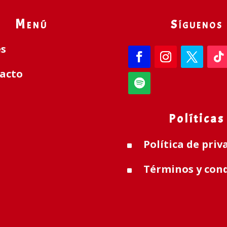
Menú
Síguenos
es
acto
Políticas
Política de priv
^
Términos y con
^