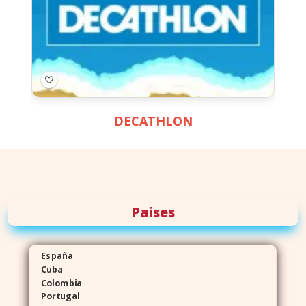
DECATHLON
Paises
España
Cuba
Colombia
Portugal