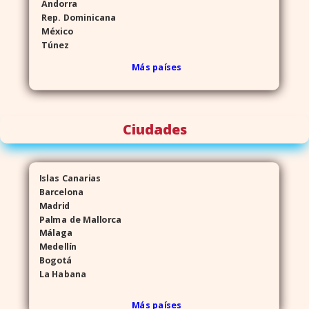
Andorra
Rep. Dominicana
México
Túnez
Más países
Ciudades
Islas Canarias
Barcelona
Madrid
Palma de Mallorca
Málaga
Medellín
Bogotá
La Habana
Más países