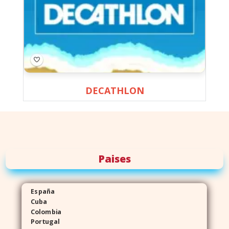
DECATHLON
Paises
España
Cuba
Colombia
Portugal