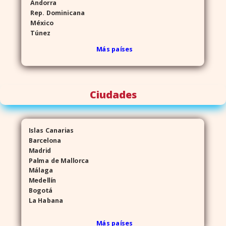
Andorra
Rep. Dominicana
México
Túnez
Más países
Ciudades
Islas Canarias
Barcelona
Madrid
Palma de Mallorca
Málaga
Medellín
Bogotá
La Habana
Más países