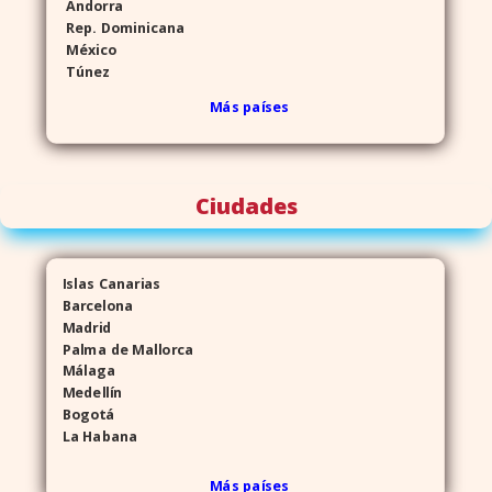
Andorra
Rep. Dominicana
México
Túnez
Más países
Ciudades
Islas Canarias
Barcelona
Madrid
Palma de Mallorca
Málaga
Medellín
Bogotá
La Habana
Más países