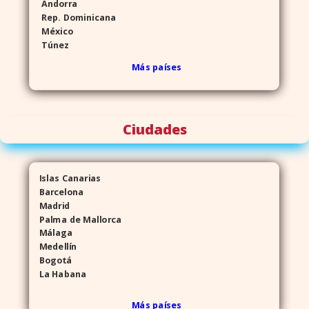
Andorra
Rep. Dominicana
México
Túnez
Más países
Ciudades
Islas Canarias
Barcelona
Madrid
Palma de Mallorca
Málaga
Medellín
Bogotá
La Habana
Más países