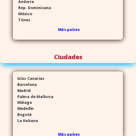
Andorra
Rep. Dominicana
México
Túnez
Más países
Ciudades
Islas Canarias
Barcelona
Madrid
Palma de Mallorca
Málaga
Medellín
Bogotá
La Habana
Más países