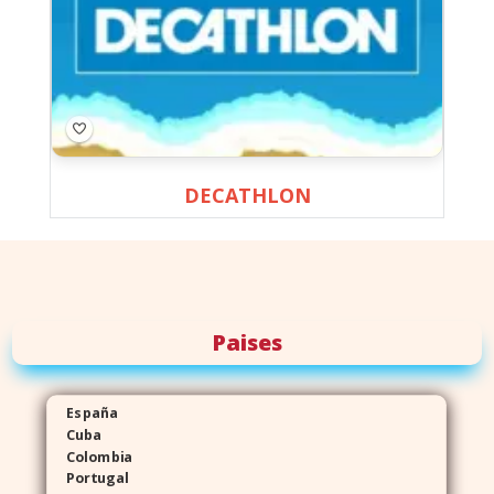
DECATHLON
Paises
España
Cuba
Colombia
Portugal