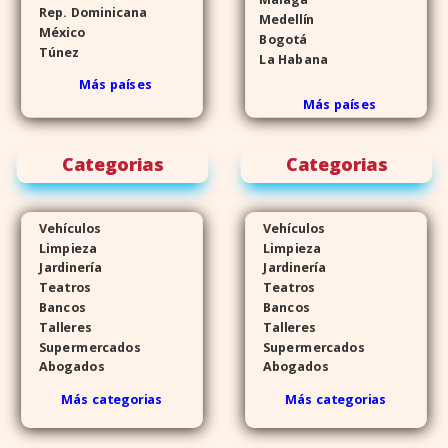
Rep. Dominicana
Medellín
México
Bogotá
Túnez
La Habana
Más países
Más países
Categorias
Categorias
Vehículos
Vehículos
Limpieza
Limpieza
Jardinería
Jardinería
Teatros
Teatros
Bancos
Bancos
Talleres
Talleres
Supermercados
Supermercados
Abogados
Abogados
Más categorias
Más categorias