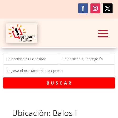
B U S C A R
Ubicación: Balos I