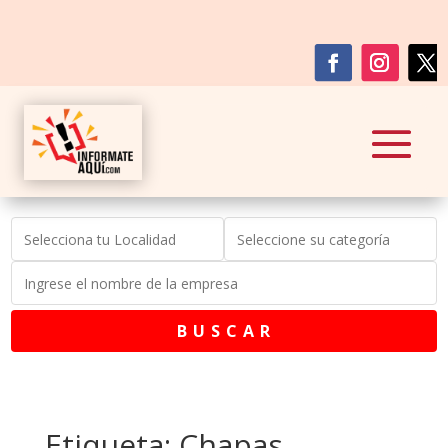
B U S C A R
Etiqueta: Chapas