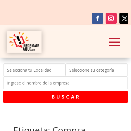
B U S C A R
Etiqueta: Compra