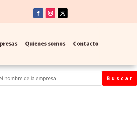
presas
Quienes somos
Contacto
B u s c a r