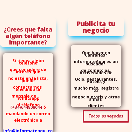
Publicita tu
¿Crees que falta
negocio
algún teléfono
importante?
Que hacer en
Canrarias?
Si tienes algún
informateAqui es un
teléfono
buscador
que considere de
de comercios,
interés que
Activedades de
no esté en la lista,
Ocio, Restaurantes,
puede
Hotele, y
contactarnos
mucho más. Registra
enviando un
tu
mensaje de
negocio gratis y atrae
Whatsapp
a mas
al télefono
clientes
(+34)644808044
ó
mandando un correo
Todos los negocios
electrónico a
info@informateaqui.co