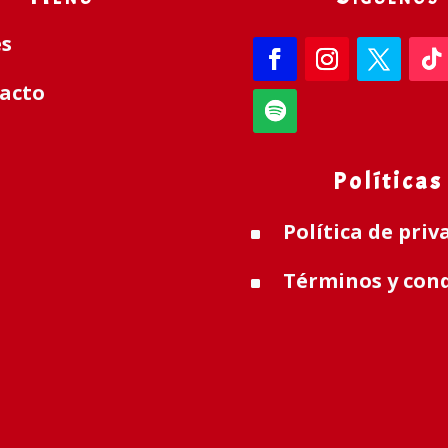
es
acto
Políticas
Política de priv
^
Términos y con
^