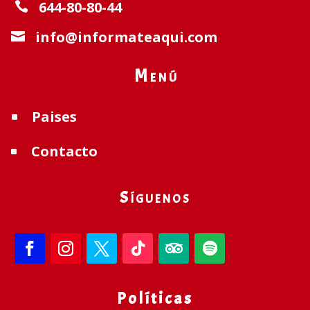
644-80-80-44

info@informateaqui.com

Menú
Paises
^
Contacto
^
Síguenos
Políticas